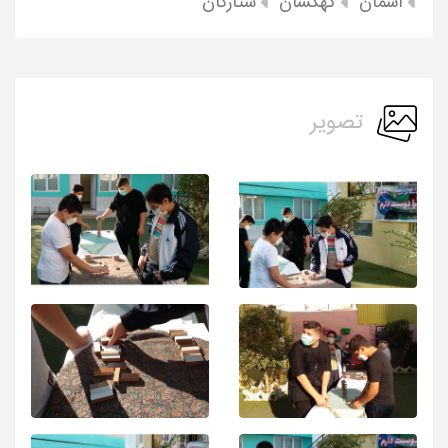
آسمان
کهکشان
ستارگان
تصویر