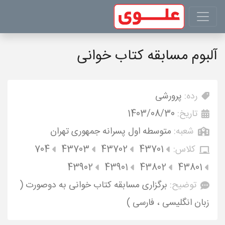
آلبوم مسابقه کتاب خوانی
رده:
پرورشی
تاریخ:
1403/08/30
شعبه:
متوسطه اول پسرانه جمهوری تهران
کلاس:
43701
43702
43703
704
43902
43901
43802
43801
توضیح:
برگزاری مسابقه کتاب خوانی به دوصورت (
زبان انگلیسی ، فارسی )