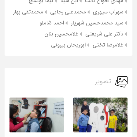
مهدی اخوان ثالث
ابن سینا
نیما یوشیج
سهراب سپهری
محمدعلی رجایی
محمدتقی بهار
سید محمدحسین شهریار
احمد شاملو
دکتر علی شریعتی
غلامحسین بنان
غلامرضا تختی
ابوریحان بیرونی
تصویر