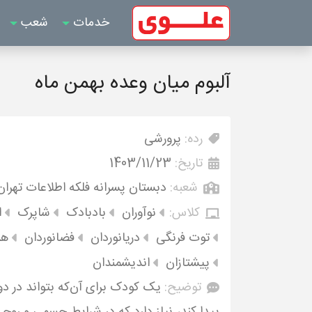
خدمات
شعب
آلبوم میان وعده بهمن ماه
رده:
پرورشی
تاریخ:
1403/11/23
شعبه:
دبستان پسرانه فلکه اطلاعات تهران
کلاس:
نوآوران
بادبادک
شاپرک
ا
توت فرنگی
دریانوردان
فضانوردان
هن
پیشتازان
اندیشمندان
توضیح:
یک کودک برای آن‌که بتواند در 