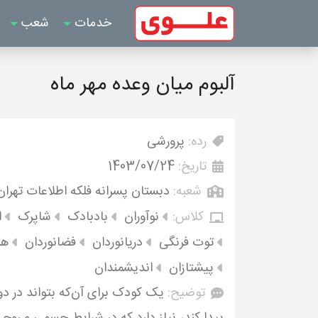
خدمات
شعب
آلبوم میان وعده مهر ماه
رده:
پرورشی
تاریخ:
1403/07/24
شعبه:
دبستان پسرانه فلکه اطلاعات تهران
کلاس:
نوآوران
بادبادک
شاپرک
ا
توت فرنگی
دریانوردان
فضانوردان
هن
پیشتازان
اندیشمندان
توضیح:
یک کودک برای آن‌که بتواند در 