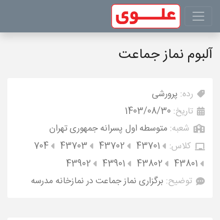
آلبوم نماز جماعت
رده:
پرورشی
تاریخ:
1403/08/30
شعبه:
متوسطه اول پسرانه جمهوری تهران
کلاس:
43701
43702
43703
704
43902
43901
43802
43801
توضیح:
برگزاری نماز جماعت در نمازخانه مدرسه