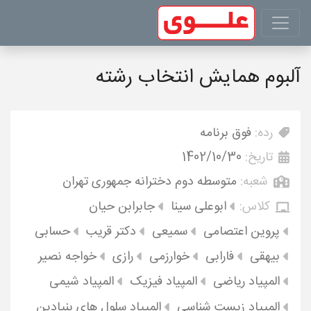
آلبوم همایش انتخاب رشته
رده:
فوق برنامه
تاریخ:
1402/10/30
شعبه:
متوسطه دوم دخترانه جمهوری تهران
کلاس:
ابوعلی سینا
جابرابن حیان
پروین اعتصامی
سمیعی
دکتر قریب
حسابی
بیهقی
فارابی
خوارزمی
رازی
خواجه نصیر
المپیاد ریاضی
المپیاد فیزیک
المپیاد شیمی
المپیاد زیست شناسی
المپیاد سلول های بنیادین