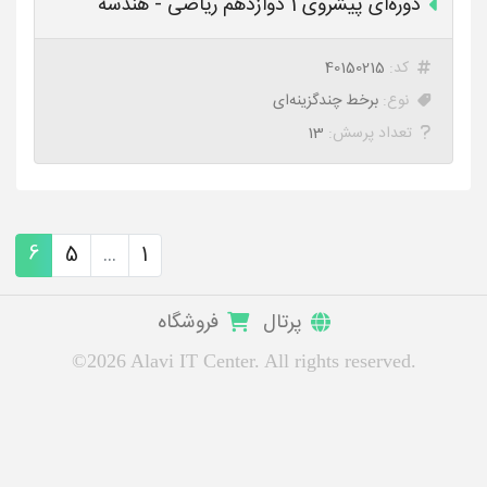
دوره‌ای پیشروی 1 دوازدهم ریاضی - هندسه
کد:
40150215
نوع:
برخط چندگزینه‌ای
تعداد پرسش:
13
6
5
...
1
پرتال
فروشگاه
©2026 Alavi IT Center. All rights reserved.