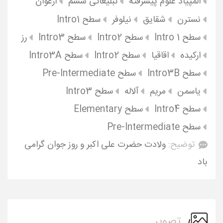
المپیاد علوم پیشرفته
تبلیغاتی ششم
ارغوان
نسترن
شقایق
نیلوفر
سطح Intro1
سطح Intro 1
سطح Intro2
سطح Intro3
رز
ارکیده
اقاقیا
سطح Intro2
سطح Intro3A
سطح Intro3B
سطح Pre-Intermediate
یاسمن
مریم
آلاله
سطح Intro3
سطح Intro4
سطح Elementary
سطح Pre-Intermediate
توضیح:
ولادت حضرت علی اکبر و روز جوان گرامی
باد
تصویر