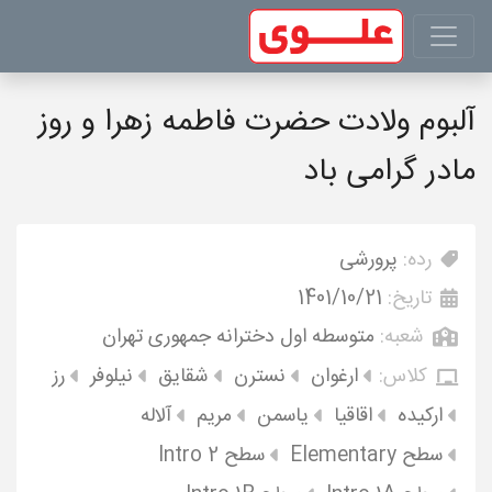
آلبوم ولادت حضرت فاطمه زهرا و روز
مادر گرامی باد
رده:
پرورشی
تاریخ:
1401/10/21
شعبه:
متوسطه اول دخترانه جمهوری تهران
کلاس:
ارغوان
نسترن
شقایق
نیلوفر
رز
ارکیده
اقاقیا
یاسمن
مریم
آلاله
سطح Elementary
سطح Intro 2