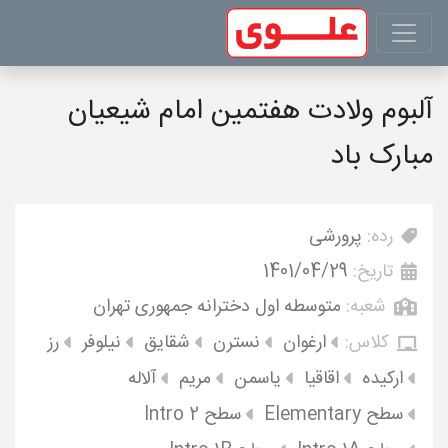
آلبوم ولادت هفتمین امام شیعیان
مبارک باد
رده:
پرورشی
تاریخ:
1401/04/29
شعبه:
متوسطه اول دخترانه جمهوری تهران
کلاس:
ارغوان
نسترن
شقایق
نیلوفر
رز
ارکیده
اقاقیا
یاسمن
مریم
آلاله
سطح Elementary
سطح Intro 2