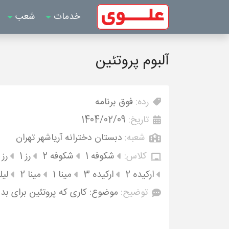
خدمات
شعب
آلبوم پروتئین
رده:
فوق برنامه
تاریخ:
1404/02/09
شعبه:
دبستان دخترانه آریاشهر تهران
کلاس:
شکوفه 1
شکوفه 2
رز 1
رز 2
ارکیده 2
ارکیده 3
مینا 1
مینا 2
لیل
توضیح:
موضوع: کاری که پروتئین برای بد