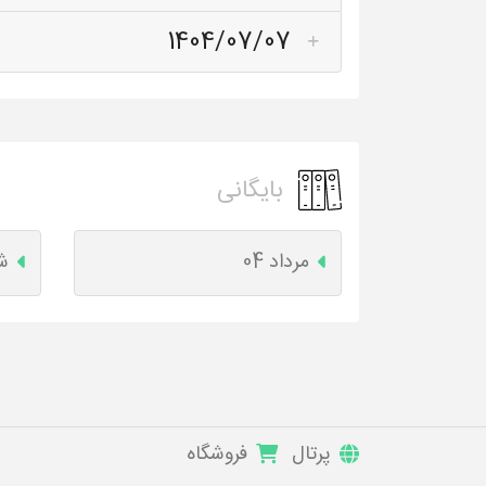
1404/07/07
بایگانی
مرداد 04
شه
پرتال
فروشگاه