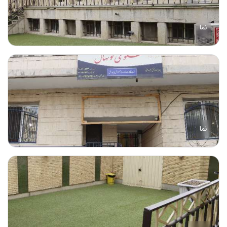
نما
نما