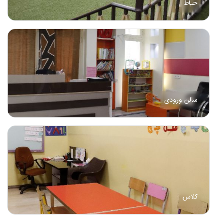
حیاط
سالن ورودی
کلاس