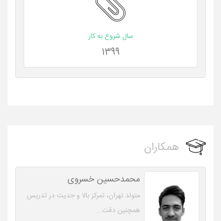
سال شروع به کار
1399
همکاران
محمدحسین خسروی
متولد تهران، تمرکز بالا و جدیت در تدریس
همچنین دقت...