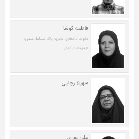
فاطمه کوشا
متولد دامغان، تجربه بالا، تسلط علمی،
جدیت در امور...
سهیلا رجایی
علی نوری