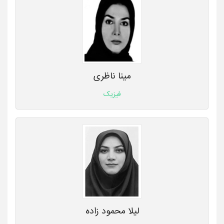
مینا ناظری
فیزیک
لیلا محمود زاده