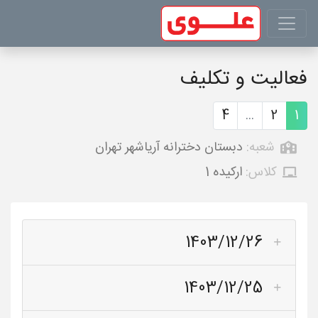
فعالیت و تکلیف
4
...
2
1
شعبه:
دبستان دخترانه آریاشهر تهران
کلاس:
ارکیده 1
1403/12/26
1403/12/25