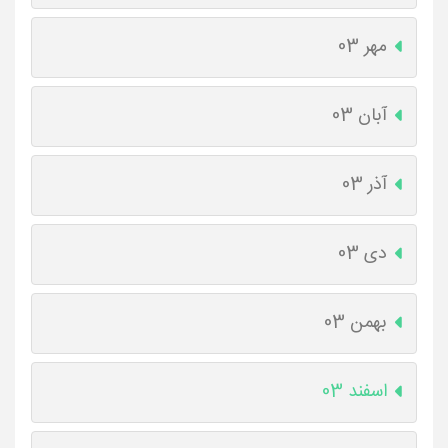
مهر 03
آبان 03
آذر 03
دی 03
بهمن 03
اسفند 03