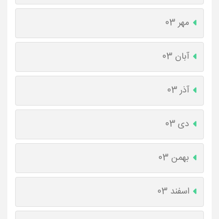
مهر 03
آبان 03
آذر 03
دی 03
بهمن 03
اسفند 03