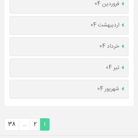
فروردین 04
اردیبهشت 04
خرداد 04
تیر 04
شهریور 04
38
...
2
1