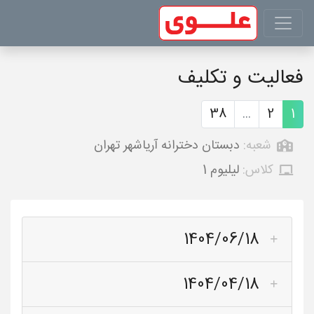
فعالیت و تکلیف
38
...
2
1
شعبه:
دبستان دخترانه آریاشهر تهران
کلاس:
لیلیوم 1
1404/06/18
1404/04/18