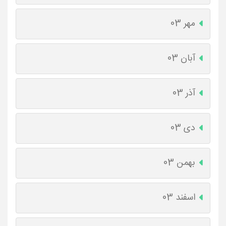
مهر 03
آبان 03
آذر 03
دی 03
بهمن 03
اسفند 03