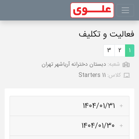
فعالیت و تکلیف
3
2
1
شعبه:
دبستان دخترانه آریاشهر تهران
کلاس:
Starters 11
1404/01/31
1404/01/30