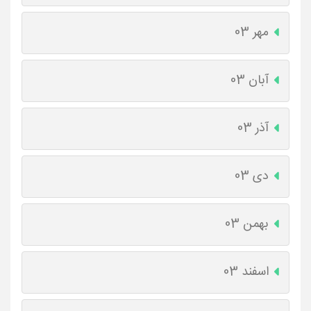
مهر 03
آبان 03
آذر 03
دی 03
بهمن 03
اسفند 03