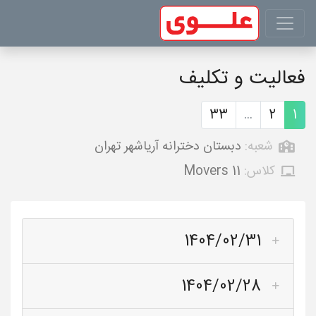
فعالیت و تکلیف
33
...
2
1
شعبه:
دبستان دخترانه آریاشهر تهران
کلاس:
Movers 11
1404/02/31
1404/02/28