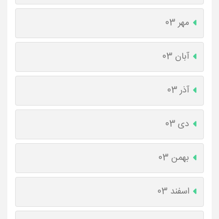
مهر 03
آبان 03
آذر 03
دی 03
بهمن 03
اسفند 03