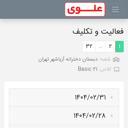
فعالیت و تکلیف
32
...
2
1
شعبه:
دبستان دخترانه آریاشهر تهران
کلاس:
Basic 21
1404/02/31
1404/02/28