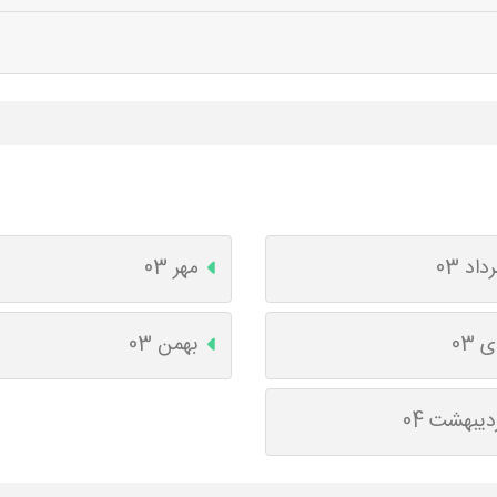
داد 03
مهر 03
 03
بهمن 03
دیبهشت 04