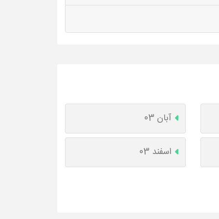
آبان 03
اسفند 03