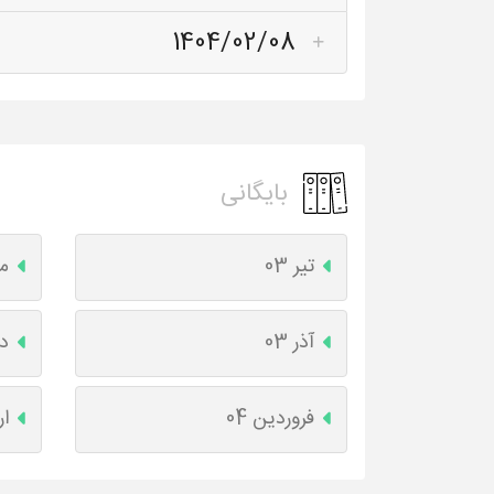
1404/02/08
بایگانی
تیر 03
مر
آذر 03
دی
فروردین 04
ار