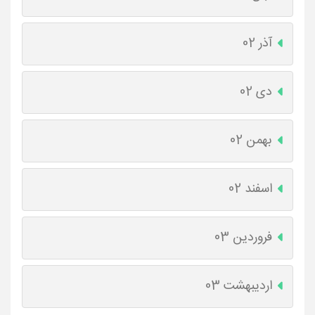
آذر 02
دی 02
بهمن 02
اسفند 02
فروردین 03
اردیبهشت 03