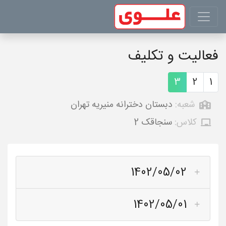
فعالیت و تکلیف
3
2
1
شعبه:
دبستان دخترانه منیریه تهران
کلاس:
سنجاقک 2
1402/05/02
1402/05/01