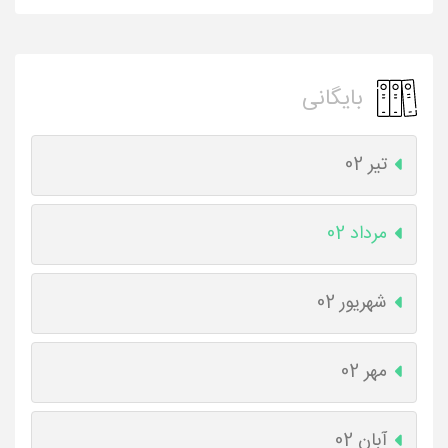
بایگانی
تیر 02
مرداد 02
شهریور 02
مهر 02
آبان 02