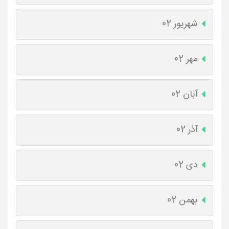
شهریور 02
مهر 02
آبان 02
آذر 02
دی 02
بهمن 02