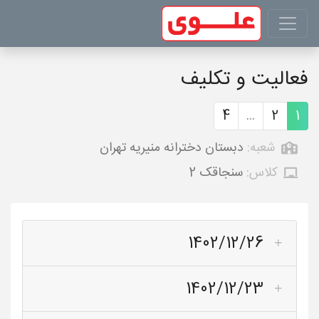
فعالیت و تکلیف
4
...
2
1
شعبه:
دبستان دخترانه منیریه تهران
کلاس:
سنجاقک 2
1402/12/26
1402/12/23