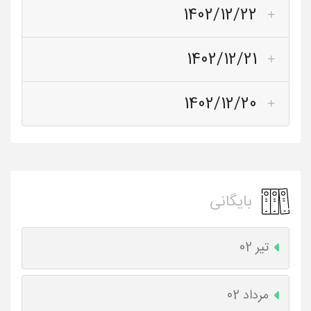
1402/12/22
1402/12/21
1402/12/20
بایگانی
تیر 02
مرداد 02