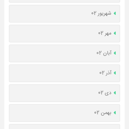
شهریور 02
مهر 02
آبان 02
آذر 02
دی 02
بهمن 02