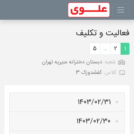
فعالیت و تکلیف
5
...
2
1
شعبه:
دبستان دخترانه منیریه تهران
کلاس:
کفشدوزک 3
1403/02/31
1403/02/30