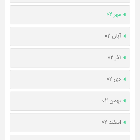
مهر 02
آبان 02
آذر 02
دی 02
بهمن 02
اسفند 02