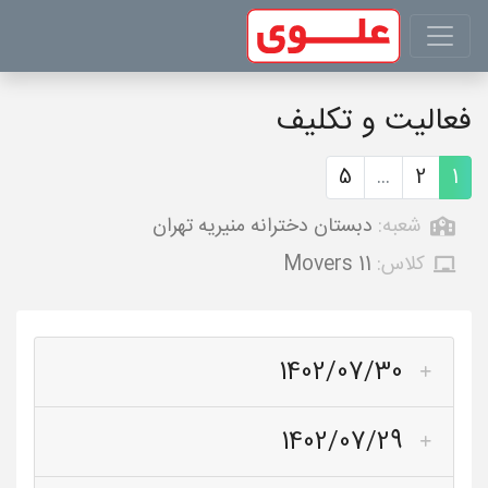
فعالیت و تکلیف
5
...
2
1
شعبه:
دبستان دخترانه منیریه تهران
کلاس:
Movers 11
1402/07/30
1402/07/29