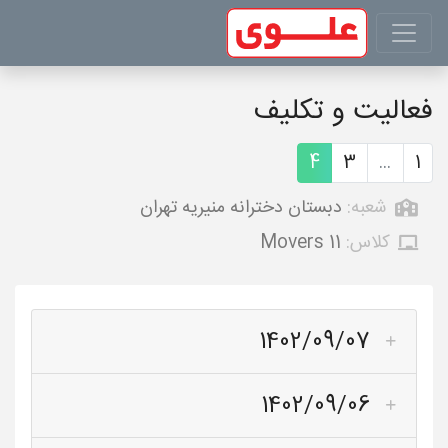
فعالیت و تکلیف
4
3
...
1
شعبه:
دبستان دخترانه منیریه تهران
کلاس:
Movers 11
1402/09/07
1402/09/06