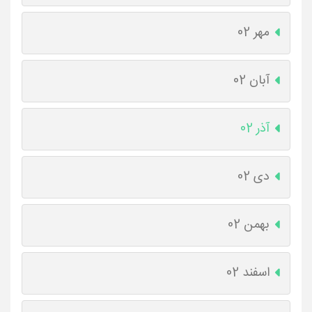
مهر 02
آبان 02
آذر 02
دی 02
بهمن 02
اسفند 02