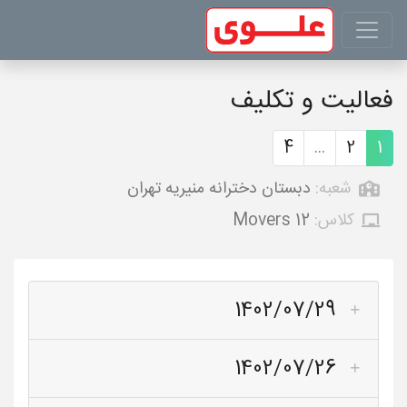
فعالیت و تکلیف
4
...
2
1
شعبه:
دبستان دخترانه منیریه تهران
کلاس:
Movers 12
1402/07/29
1402/07/26