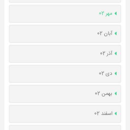
مهر 02
آبان 02
آذر 02
دی 02
بهمن 02
اسفند 02