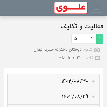
فعالیت و تکلیف
5
...
2
1
شعبه:
دبستان دخترانه منیریه تهران
کلاس:
Starters 22
1402/08/30
1402/08/29