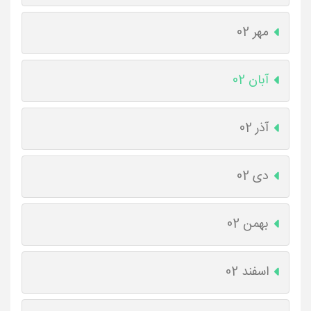
مهر 02
آبان 02
آذر 02
دی 02
بهمن 02
اسفند 02