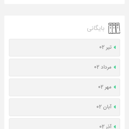
بایگانی
تیر 02
مرداد 02
مهر 02
آبان 02
آذر 02