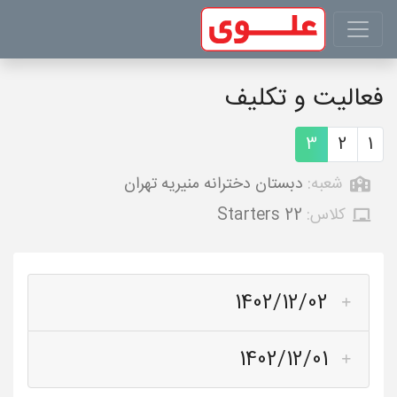
فعالیت و تکلیف
3
2
1
شعبه:
دبستان دخترانه منیریه تهران
کلاس:
Starters 22
1402/12/02
1402/12/01