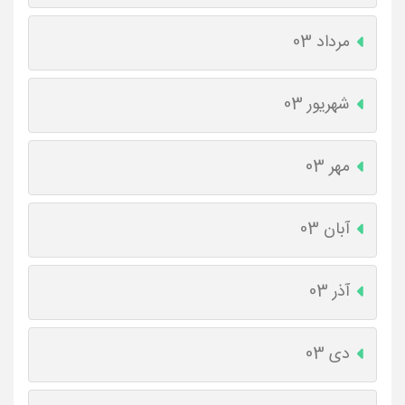
مرداد 03
شهریور 03
مهر 03
آبان 03
آذر 03
دی 03