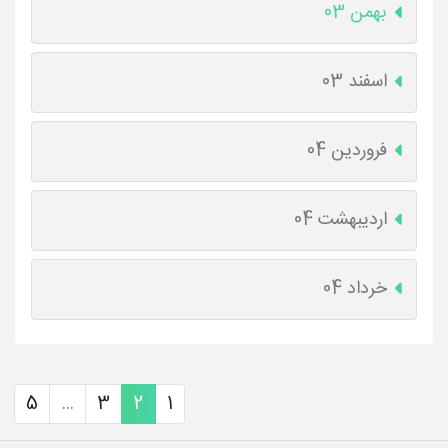
بهمن 03
اسفند 03
فروردین 04
اردیبهشت 04
خرداد 04
5
...
3
2
1