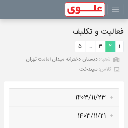
فعالیت و تکلیف
5
...
3
2
1
شعبه:
دبستان دخترانه میدان امامت تهران
کلاس:
سیندخت
1403/11/23
1403/11/21