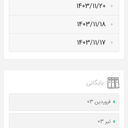
1403/11/20
1403/11/18
1403/11/17
بایگانی
فروردین 03
تیر 03