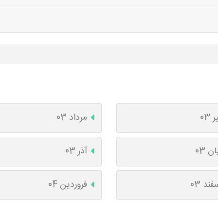
ر 03
مرداد 03
ان 03
آذر 03
فند 03
فروردین 04