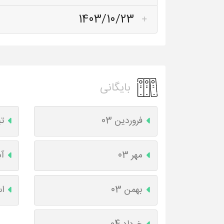
1403/10/23
بایگانی
فروردین 03
تی
مهر 03
آب
بهمن 03
اس