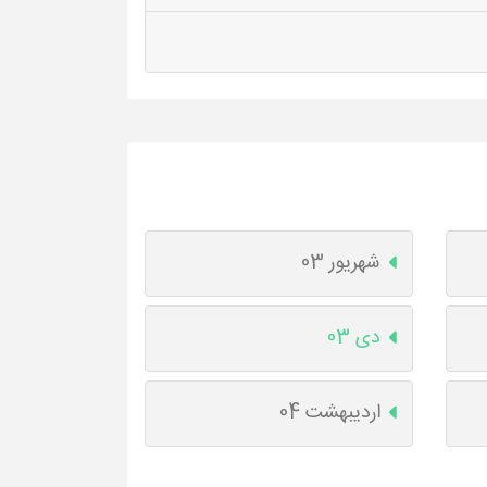
شهریور 03
دی 03
اردیبهشت 04