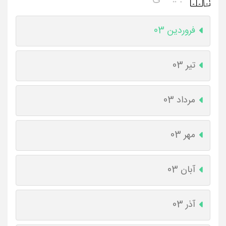
فروردین 03
تیر 03
مرداد 03
مهر 03
آبان 03
آذر 03