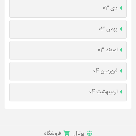
دی 03
بهمن 03
اسفند 03
فروردین 04
اردیبهشت 04
پرتال
فروشگاه