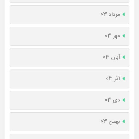
مرداد 03
مهر 03
آبان 03
آذر 03
دی 03
بهمن 03