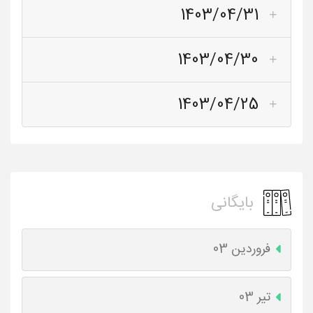
1403/04/31
1403/04/30
1403/04/25
بایگانی
فروردین 03
تیر 03