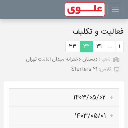
فعالیت و تکلیف
33
32
31
...
1
شعبه:
دبستان دخترانه میدان امامت تهران
کلاس:
Starters 21
1403/05/02
1403/05/01