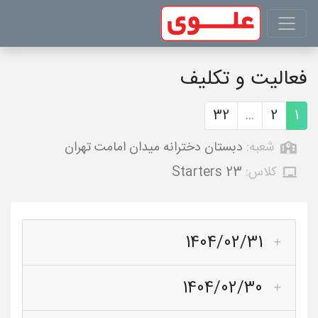
فعالیت و تکلیف
32
...
2
1
شعبه:
دبستان دخترانه میدان امامت تهران
کلاس:
Starters 23
1404/02/31
1404/02/30