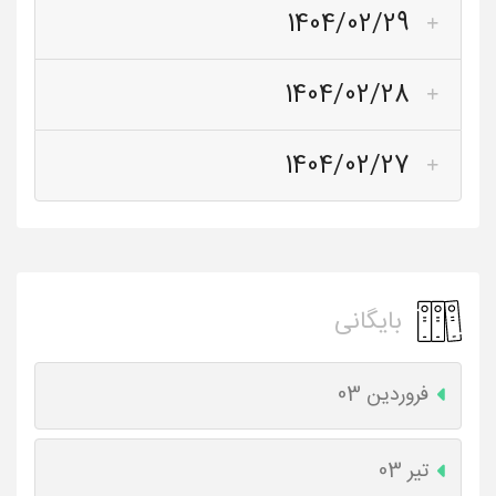
1404/02/29
1404/02/28
1404/02/27
بایگانی
فروردین 03
تیر 03