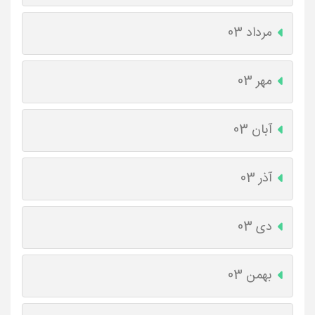
مرداد 03
مهر 03
آبان 03
آذر 03
دی 03
بهمن 03