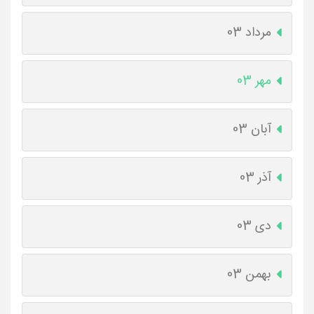
مرداد 03
مهر 03
آبان 03
آذر 03
دی 03
بهمن 03