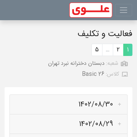
فعالیت و تکلیف
5
...
2
1
شعبه:
دبستان دخترانه نبرد تهران
کلاس:
Basic 26
1402/08/30
1402/08/29