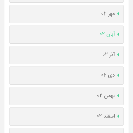
مهر 02
آبان 02
آذر 02
دی 02
بهمن 02
اسفند 02