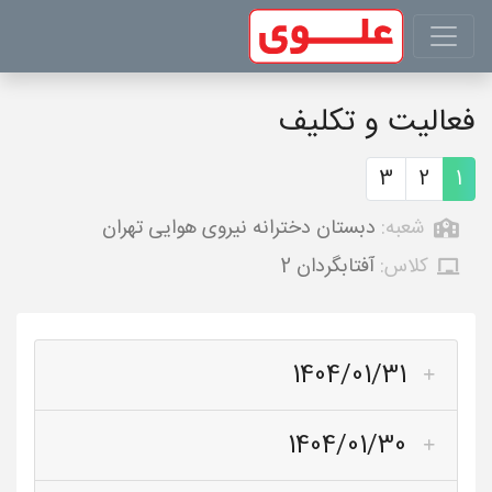
فعالیت و تکلیف
3
2
1
شعبه:
دبستان دخترانه نیروی هوایی تهران
کلاس:
آفتابگردان 2
1404/01/31
1404/01/30