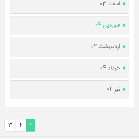
اسفند 03
فروردین 04
اردیبهشت 04
خرداد 04
تیر 04
3
2
1