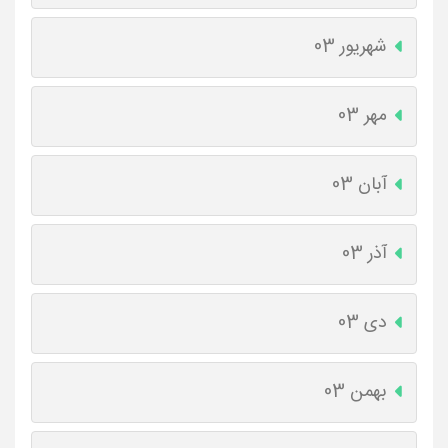
شهریور 03
مهر 03
آبان 03
آذر 03
دی 03
بهمن 03