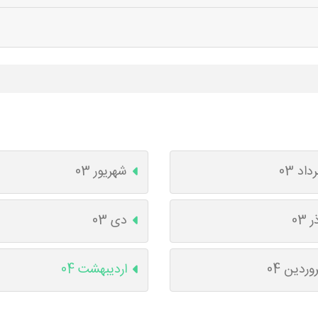
داد 03
شهریور 03
ر 03
دی 03
وردین 04
اردیبهشت 04