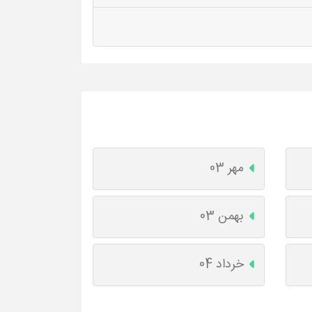
مهر 03
بهمن 03
خرداد 04