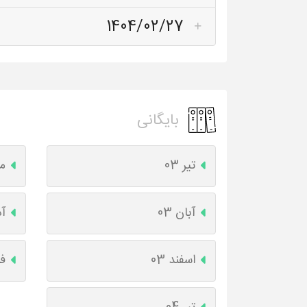
1404/02/27
بایگانی
تیر 03
مر
آبان 03
آذ
اسفند 03
فر