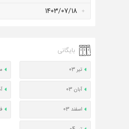
1403/07/18
بایگانی
تیر 03
مر
آبان 03
آذ
اسفند 03
فر