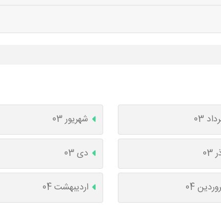
داد 03
شهریور 03
ر 03
دی 03
وردین 04
اردیبهشت 04