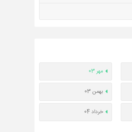
مهر 03
بهمن 03
خرداد 04