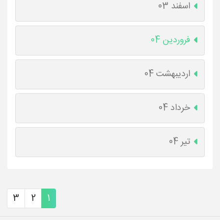
اسفند 03
فروردین 04
اردیبهشت 04
خرداد 04
تیر 04
3
2
1