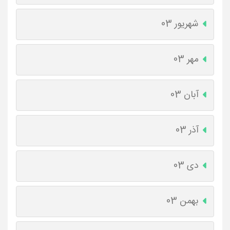
شهریور 03
مهر 03
آبان 03
آذر 03
دی 03
بهمن 03