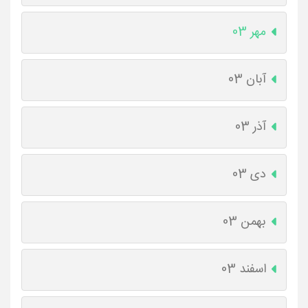
مهر 03
آبان 03
آذر 03
دی 03
بهمن 03
اسفند 03