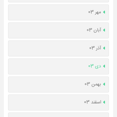
مهر 03
آبان 03
آذر 03
دی 03
بهمن 03
اسفند 03