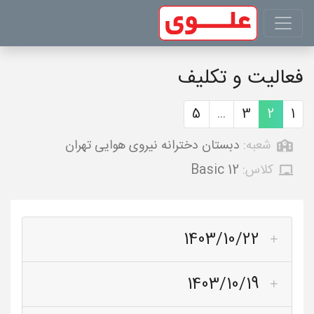
فعالیت و تکلیف
5
...
3
2
1
شعبه:
دبستان دخترانه نیروی هوایی تهران
کلاس:
Basic 12
1403/10/22
1403/10/19