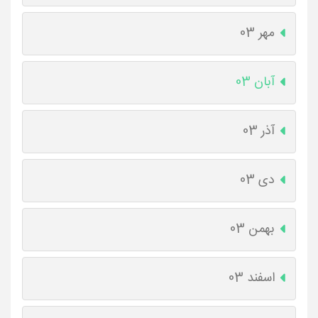
مهر 03
آبان 03
آذر 03
دی 03
بهمن 03
اسفند 03