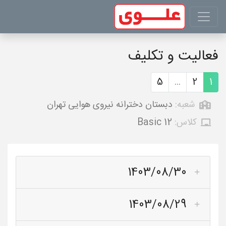
فعالیت و تکلیف
5
...
2
1
شعبه:
دبستان دخترانه نیروی هوایی تهران
کلاس:
Basic 12
1403/08/30
1403/08/29