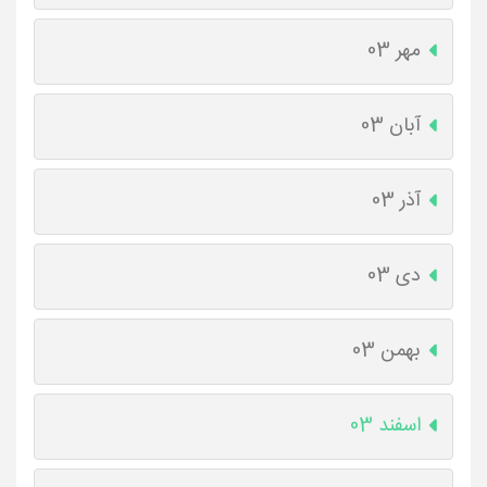
مهر 03
آبان 03
آذر 03
دی 03
بهمن 03
اسفند 03