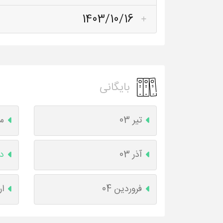
1403/10/16
بایگانی
تیر 03
مر
آذر 03
دی
فروردین 04
ار