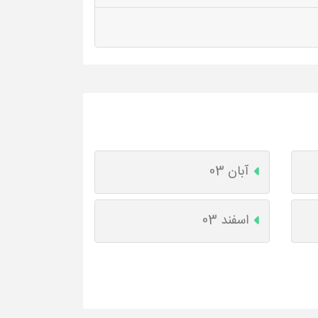
آبان 03
اسفند 03