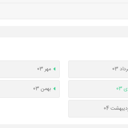
داد 03
مهر 03
 03
بهمن 03
دیبهشت 04