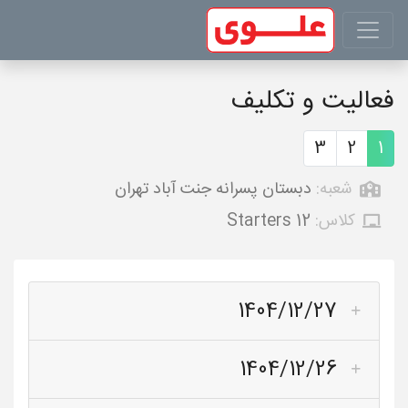
فعالیت و تکلیف
3
2
1
شعبه:
دبستان پسرانه جنت آباد تهران
کلاس:
Starters 12
1404/12/27
1404/12/26