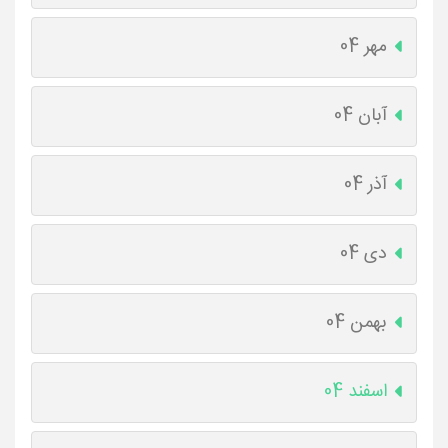
مهر 04
آبان 04
آذر 04
دی 04
بهمن 04
اسفند 04