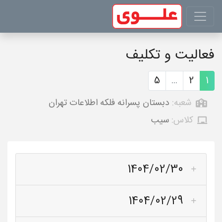
فعالیت و تکلیف
5
...
2
1
شعبه:
دبستان پسرانه فلکه اطلاعات تهران
کلاس:
سیب
1404/02/30
1404/02/29