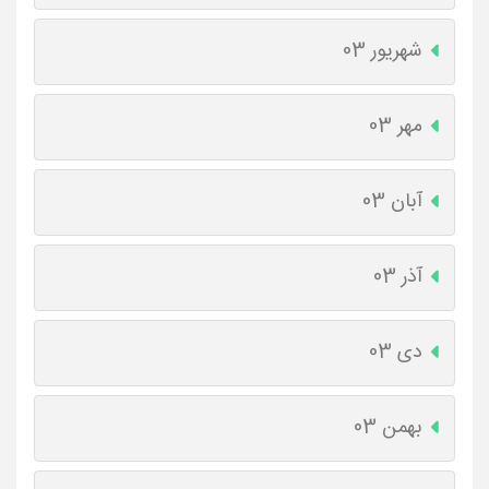
شهریور 03
مهر 03
آبان 03
آذر 03
دی 03
بهمن 03