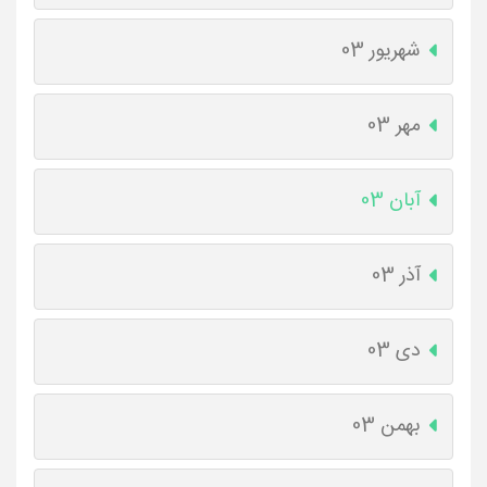
شهریور 03
مهر 03
آبان 03
آذر 03
دی 03
بهمن 03