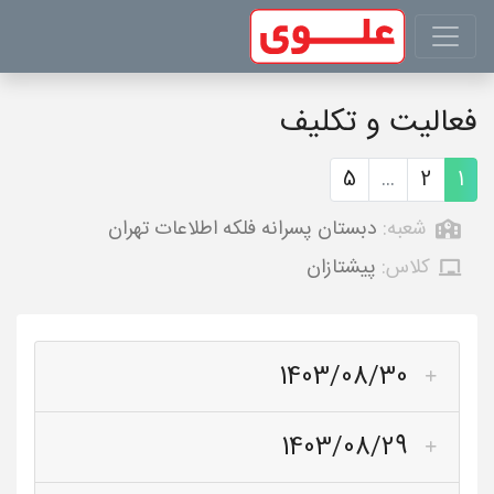
فعالیت و تکلیف
5
...
2
1
شعبه:
دبستان پسرانه فلکه اطلاعات تهران
کلاس:
پیشتازان
1403/08/30
1403/08/29