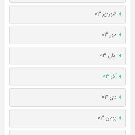
شهریور 03
مهر 03
آبان 03
آذر 03
دی 03
بهمن 03